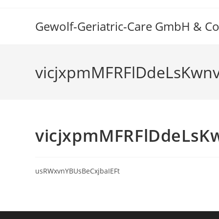
Gewolf-Geriatric-Care GmbH & Co
vicjxpmMFRFlDdeLsKwn
vicjxpmMFRFlDdeLsK
usRWxvnYBUsBeCxjbaIEFt