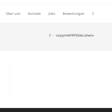
Über uns
Kontakt
Jobs
Bewertungen
>
vicjxpmMFRFlDdeLsKwnv